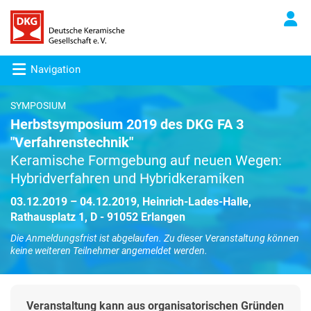
Navigation
SYMPOSIUM
Herbstsymposium 2019 des DKG FA 3
"Verfahrenstechnik"
Keramische Formgebung auf neuen Wegen:
Hybridverfahren und Hybridkeramiken
03.12.2019 – 04.12.2019, Heinrich-Lades-Halle,
Rathausplatz 1, D - 91052 Erlangen
Die Anmeldungsfrist ist abgelaufen. Zu dieser Veranstaltung können
keine weiteren Teilnehmer angemeldet werden.
Veranstaltung kann aus organisatorischen Gründen