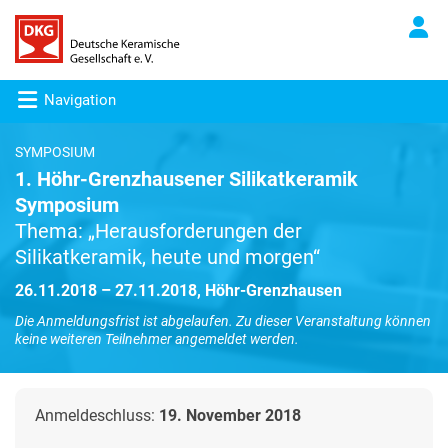
Navigation
SYMPOSIUM
1. Höhr-Grenzhausener Silikatkeramik
Symposium
Thema: „Herausforderungen der
Silikatkeramik, heute und morgen“
26.11.2018 – 27.11.2018, Höhr-Grenzhausen
Die Anmeldungsfrist ist abgelaufen. Zu dieser Veranstaltung können
keine weiteren Teilnehmer angemeldet werden.
Anmeldeschluss:
19. November 2018