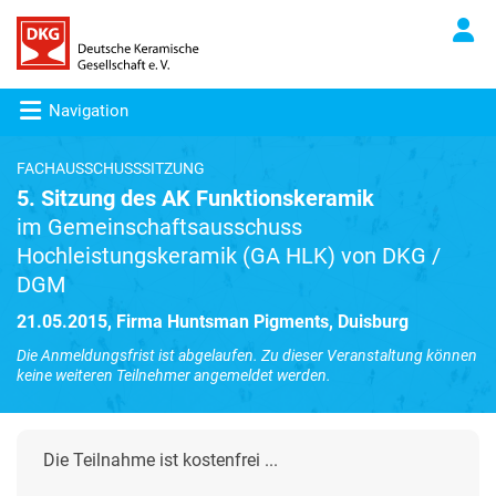
Navigation
FACHAUSSCHUSSSITZUNG
5. Sitzung des AK Funktionskeramik
im Gemeinschaftsausschuss
Hochleistungskeramik (GA HLK) von DKG /
DGM
21.05.2015, Firma Huntsman Pigments, Duisburg
Die Anmeldungsfrist ist abgelaufen. Zu dieser Veranstaltung können
keine weiteren Teilnehmer angemeldet werden.
Die Teilnahme ist kostenfrei ...