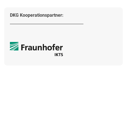
DKG Kooperationspartner:
_____________________________________
© 2016
DKG Deutsche Keramische Gesellschaft e. V.