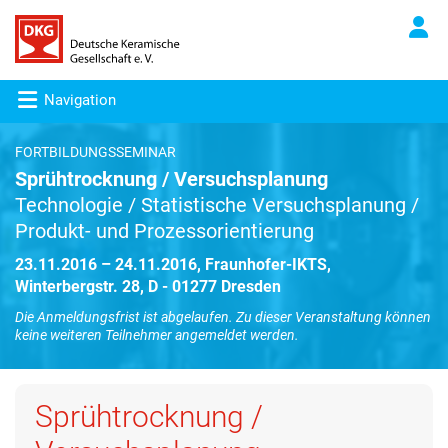
Navigation
FORTBILDUNGSSEMINAR
Sprühtrocknung / Versuchsplanung
Technologie / Statistische Versuchsplanung /
Produkt- und Prozessorientierung
23.11.2016 – 24.11.2016, Fraunhofer-IKTS,
Winterbergstr. 28, D - 01277 Dresden
Die Anmeldungsfrist ist abgelaufen. Zu dieser Veranstaltung können
keine weiteren Teilnehmer angemeldet werden.
Sprühtrocknung /