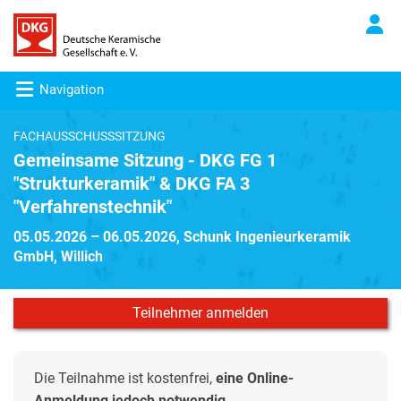
Navigation
FACHAUSSCHUSSSITZUNG
Gemeinsame Sitzung - DKG FG 1
"Strukturkeramik" & DKG FA 3
"Verfahrenstechnik"
05.05.2026 – 06.05.2026, Schunk Ingenieurkeramik
GmbH, Willich
Die Teilnahme ist kostenfrei,
eine Online-
Anmeldung jedoch notwendig.