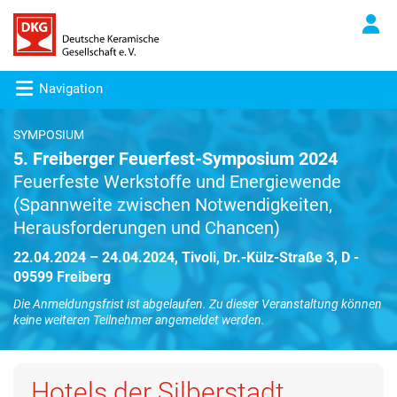
Navigation
SYMPOSIUM
5. Freiberger Feuerfest-Symposium 2024
Feuerfeste Werkstoffe und Energiewende
(Spannweite zwischen Notwendigkeiten,
Herausforderungen und Chancen)
22.04.2024 – 24.04.2024, Tivoli, Dr.-Külz-Straße 3, D -
09599 Freiberg
Die Anmeldungsfrist ist abgelaufen. Zu dieser Veranstaltung können
keine weiteren Teilnehmer angemeldet werden.
Hotels der Silberstadt