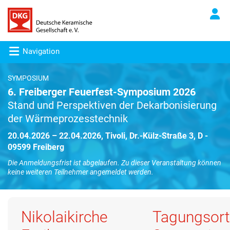
Navigation
SYMPOSIUM
6. Freiberger Feuerfest-Symposium 2026
Stand und Perspektiven der Dekarbonisierung
der Wärmeprozesstechnik
20.04.2026 – 22.04.2026, Tivoli, Dr.-Külz-Straße 3, D -
09599 Freiberg
Die Anmeldungsfrist ist abgelaufen. Zu dieser Veranstaltung können
keine weiteren Teilnehmer angemeldet werden.
Nikolaikirche
Tagungsort