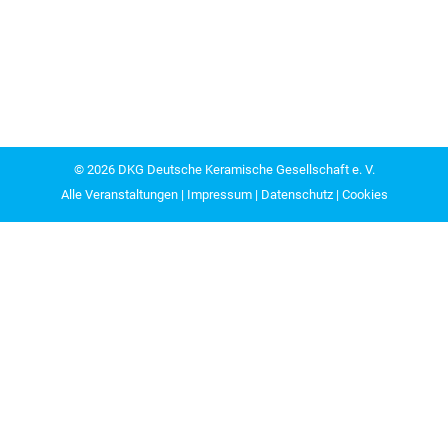
© 2026
DKG Deutsche Keramische Gesellschaft e. V.
Alle Veranstaltungen
|
Impressum
|
Datenschutz
|
Cookies