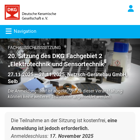
Navigation
FACHAUSSCHUSSSITZUNG
20. Sitzung des DKG Fachgebiet 2
„Elektrotechnik und Sensortechnik“
27.11.2025 – 28.11.2025, Netzsch-Gerätebau GmbH,
Selb
Die Anmeldungsfrist ist abgelaufen. Zu dieser Veranstaltung
können keine weiteren Teilnehmer angemeldet werden.
Die Teilnahme an der Sitzung ist kostenfrei,
eine
Anmeldung ist jedoch erforderlich.
Anmeldeschluss:
17. November 2025