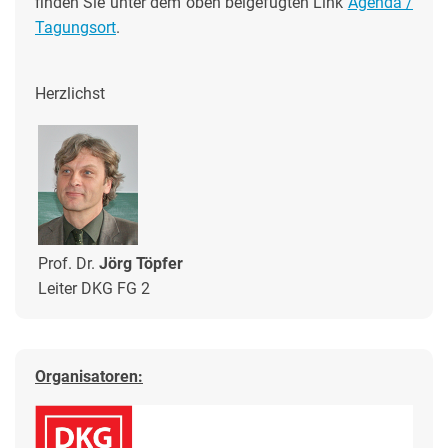
finden Sie unter dem oben beigefügten Link
Agenda /
Tagungsort
.
Herzlichst
Prof. Dr.
Jörg Töpfer
Leiter DKG FG 2
Organisatoren: