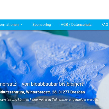
formationen
Sponsoring
AGB / Datenschutz
FAQ 
nersatz – von bioabbaubar bis bioinert
titutszentrum, Winterbergstr. 28, 01277 Dresden
Veranstaltung können keine weiteren Teilnehmer angemeldet werden.