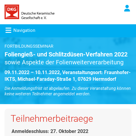
Navigation
FORTBILDUNGSSEMINAR
Foliengieß- und Schlitzdüsen-Verfahren 2022
sowie Aspekte der Folienweiterverarbeitung
09.11.2022 – 10.11.2022, Veranstaltungsort: Fraunhofer-
IKTS, Michael-Faraday-Straße 1, 07629 Hermsdorf
Die Anmeldungsfrist ist abgelaufen. Zu dieser Veranstaltung können
keine weiteren Teilnehmer angemeldet werden.
Teilnehmerbeitraege
Anmeldeschluss: 27. Oktober 2022